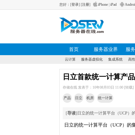
您好：[
登录
] [
注册
]
iPhone
|
iPad
Andro
首页
服务器业界
服
云计算
服务器虚拟化
集成系统
高
日立首款统一计算产品
存储在线 发表于：10年08月03日 11:00 [转载] DO
产品
日立
机房
统一计算
[
导读
]日立的统一计算平台（UCP）
日立的统一计算平台（UCP）的