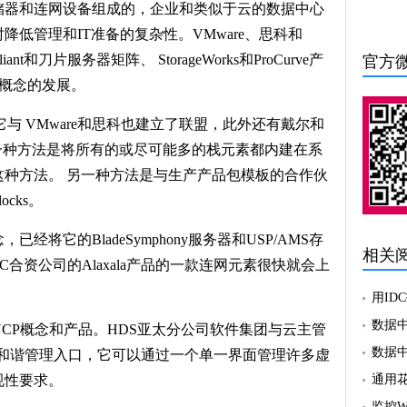
储器和连网设备组成的，企业和类似于云的数据中心
低管理和IT准备的复杂性。VMware、思科和
nt和刀片服务器矩阵、 StorageWorks和ProCurve产
官方
个概念的发展。
，它与 VMware和思科也建立了联盟，此外还有戴尔和
一种方法是将所有的或尽可能多的栈元素都内建在系
这种方法。 另一种方法是与生产产品包模板的合作伙
cks。
经将它的BladeSymphony服务器和USP/AMS存
相关
C合资公司的Alaxala产品的一款连网元素很快就会上
用ID
数据
UCP概念和产品。HDS亚太分公司软件集团与云主管
数据中
推出一个和谐管理入口，它可以通过一个单一界面管理许多虚
规性要求。
通用花
监控W