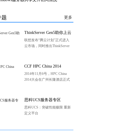
专题
更多
ThinkServer Gen5助你上云
联想发布“腾云计划”正式进入
云市场，同时推出ThinkServer
Gen5，在众说纷“云”的云时代
里联想推出云战略正当其时，
服务器产品线的更新便是联想
CCF HPC China 2014
云时代里前行的新生力量。
2014年11月6号，HPC China
2014大会在广州长隆酒店正式
召开。本次会议由中国计算机
学会主板，中国计算机学会高
性能计算专业委员会、中山大
思科UCS服务器专区
学和广东工业大学承办。
思科UCS：突破性能极限 重新
定义平台