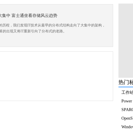
大集中 富士通坐看存储风云趋势
展的历程，我们发现IT技术从最早的分布式结构走向了大集中的架构，
算的出现又将IT重新引向了分布式的老路。
热门
工作
Power
SPAR
OpenS